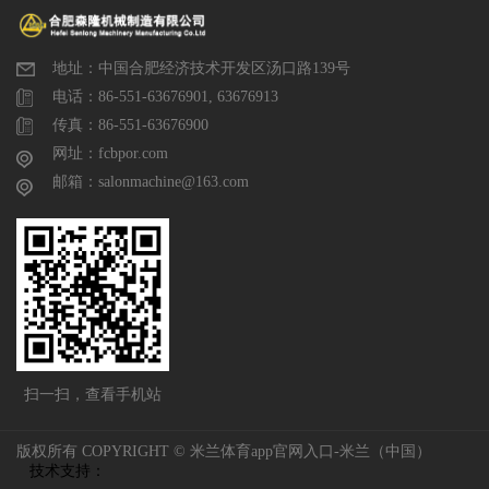
地址：中国合肥经济技术开发区汤口路139号
电话：86-551-63676901, 63676913
传真：86-551-63676900
网址：fcbpor.com
邮箱：salonmachine@163.com
扫一扫，查看手机站
版权所有 COPYRIGHT © 米兰体育app官网入口-米兰（中国）
技术支持：