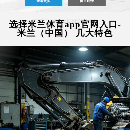
查看更多
留言详情
WHY CHOOSE SENLONG
选择米兰体育app官网入口-
米兰（中国） 几大特色