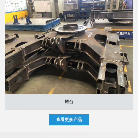
转台
查看更多产品